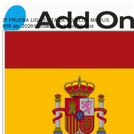
3ª PRUEBA LIGA FMTA DE 3D. CLUB MILVUS
19 abr 2026
Collado Mediano, Madrid
Ver más eventos