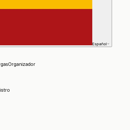
Español
rgas
Organizador
istro