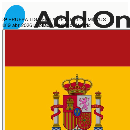
3ª PRUEBA LIGA FMTA DE 3D. CLUB MILVUS
19 abr 2026
Collado Mediano, Madrid
Ver más eventos