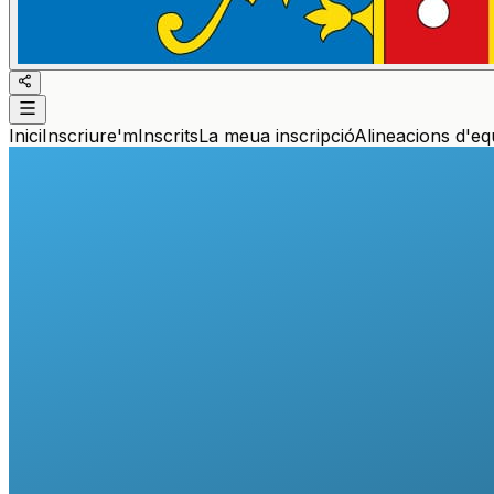
Inici
Inscriure'm
Inscrits
La meua inscripció
Alineacions d'eq