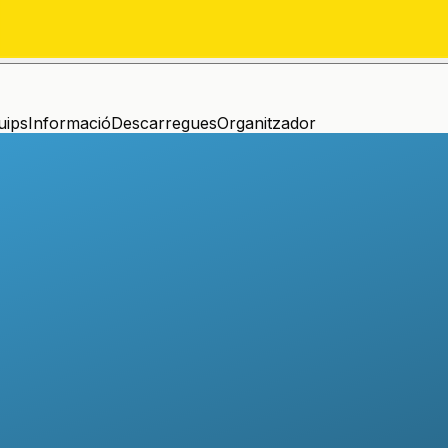
uips
Informació
Descarregues
Organitzador