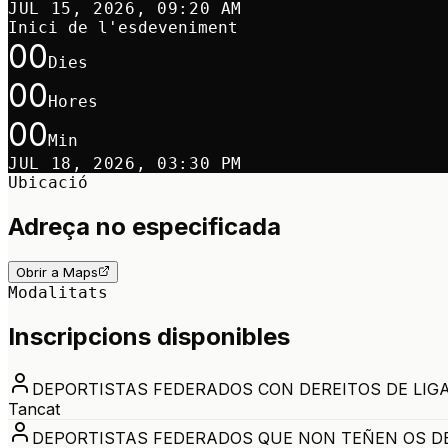
JUL 15, 2026, 09:20 AM
Inici de l'esdeveniment
00
Dies
00
Hores
00
Min
JUL 18, 2026, 03:30 PM
Ubicació
Adreça no especificada
Obrir a Maps
Modalitats
Inscripcions disponibles
DEPORTISTAS FEDERADOS CON DEREITOS DE LIG
Tancat
DEPORTISTAS FEDERADOS QUE NON TEÑEN OS DE