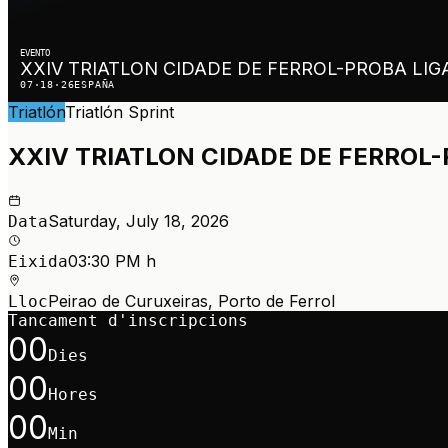
EVENTO
XXIV TRIATLON CIDADE DE FERROL-PROBA LI
07·18·26
ESPAÑA
Triatlón
Triatlón
Sprint
XXIV TRIATLON CIDADE DE FERROL
Saturday, July 18, 2026
Data
03:30 PM h
Eixida
Peirao de Curuxeiras, Porto de Ferrol
Lloc
Tancament d'inscripcions
00
Dies
00
Hores
00
Min