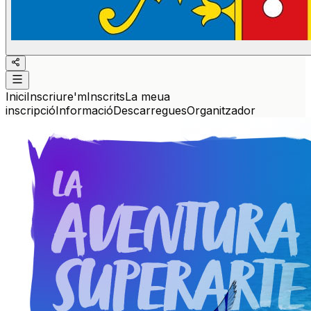
Inici
Inscriure'm
Inscrits
La meua
inscripció
Informació
Descarregues
Organitzador