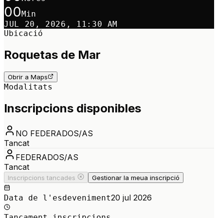
00
Min
JUL 20, 2026, 11:30 AM
Ubicació
Roquetas de Mar
Obrir a Maps
Modalitats
Inscripcions disponibles
NO FEDERADOS/AS
Tancat
FEDERADOS/AS
Tancat
Inscripcions tancades
Gestionar la meua inscripció
20 jul 2026
Data de l'esdeveniment
Tancament inscripcions