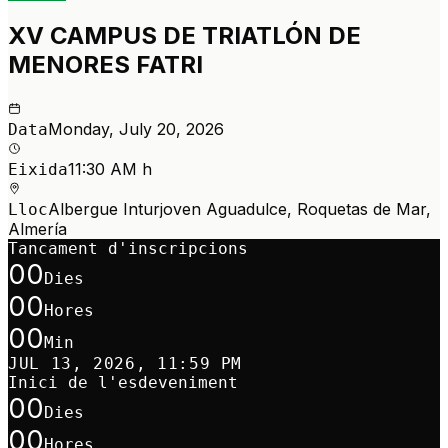
XV CAMPUS DE TRIATLÓN DE
MENORES FATRI
Monday, July 20, 2026
Data
11:30 AM h
Eixida
Albergue Inturjoven Aguadulce, Roquetas de Mar,
Lloc
Almería
Tancament d'inscripcions
00
Dies
00
Hores
00
Min
JUL 13, 2026, 11:59 PM
Inici de l'esdeveniment
00
Dies
00
Hores