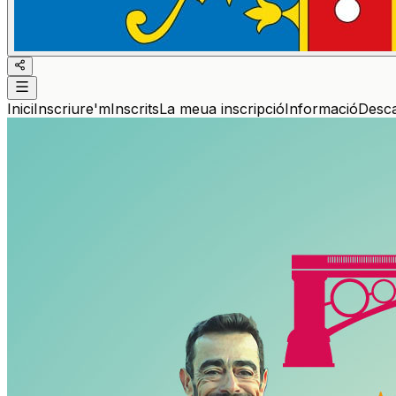
Inici
Inscriure'm
Inscrits
La meua inscripció
Informació
Desc