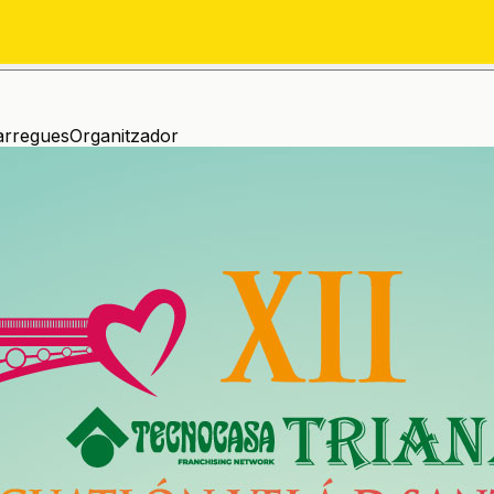
arregues
Organitzador