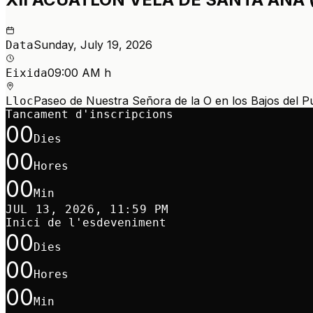
Sunday, July 19, 2026
Data
09:00 AM h
Eixida
Paseo de Nuestra Señora de la O en los Bajos del Pue
Lloc
Tancament d'inscripcions
00
Dies
00
Hores
00
Min
JUL 13, 2026, 11:59 PM
Inici de l'esdeveniment
00
Dies
00
Hores
00
Min