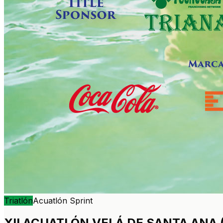
Triatlón
Acuatlón
Sprint
XII ACUATLÓN VELÁ DE SANTA ANA (T