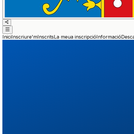
Inici
Inscriure'm
Inscrits
La meua inscripció
Informació
Desc