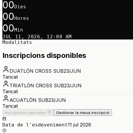
00
Dies
00
Hores
00
Min
JUL 11, 2026, 12:00 AM
Modalitats
Inscripcions disponibles
DUATLÓN CROSS SUB23/JUN
Tancat
TRIATLÓN CROSS SUB23/JUN
Tancat
ACUATLÓN SUB23/JUN
Tancat
Inscripcions tancades
Gestionar la meua inscripció
11 jul 2026
Data de l'esdeveniment