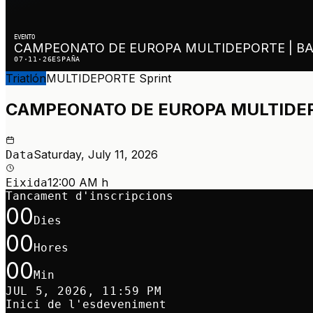
EVENTO
CAMPEONATO DE EUROPA MULTIDEPORTE | BA
07·11·26
ESPAÑA
Triatlón
MULTIDEPORTE
Sprint
CAMPEONATO DE EUROPA MULTIDEP
Saturday, July 11, 2026
Data
12:00 AM h
Eixida
Tancament d'inscripcions
00
Dies
00
Hores
00
Min
JUL 5, 2026, 11:59 PM
Inici de l'esdeveniment