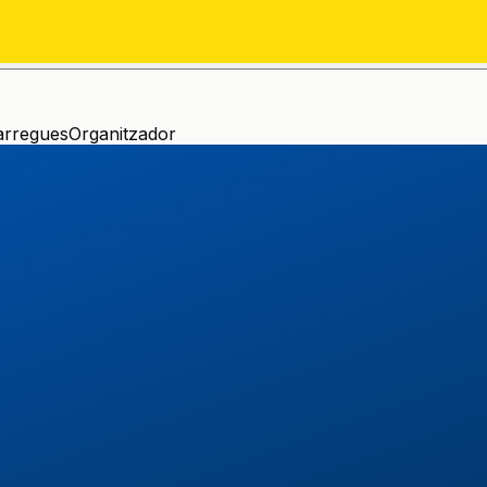
arregues
Organitzador