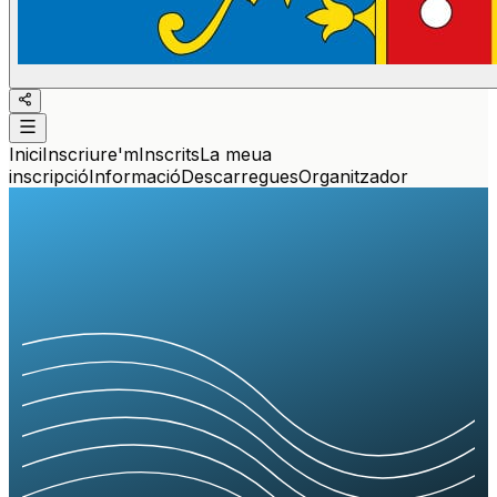
Inici
Inscriure'm
Inscrits
La meua
inscripció
Informació
Descarregues
Organitzador