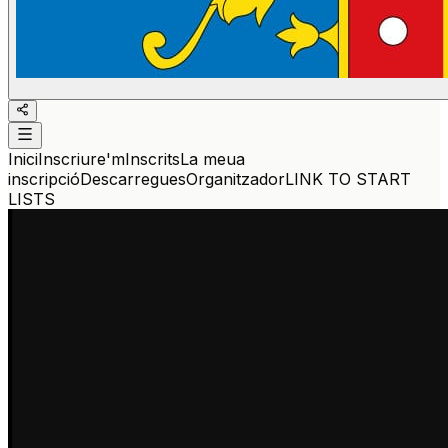
Inici
Inscriure'm
Inscrits
La meua
inscripció
Descarregues
Organitzador
LINK TO START
LISTS