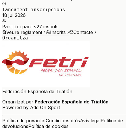
Tancament inscripcions
18 jul 2026
27
inscrits
Participants
Veure reglament
Inscrits
Contacte
Organitza
Federación Española de Triatlón
Organitzat per
Federación Española de Triatlón
Powered by Add On Sport
Política de privacitat
Condicions d'ús
Avís legal
Política de
devolucions
Política de cookies