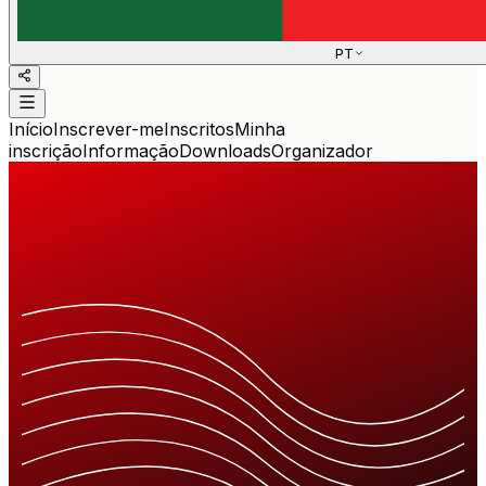
PT
Início
Inscrever-me
Inscritos
Minha
inscrição
Informação
Downloads
Organizador