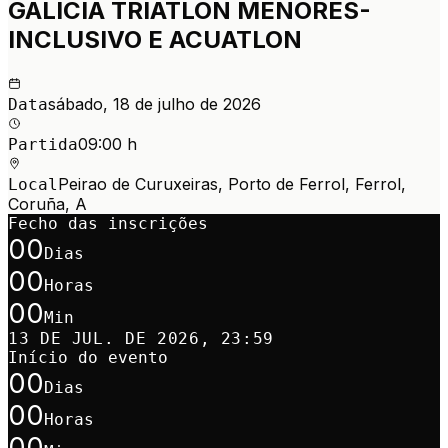
GALICIA TRIATLON MENORES-
INCLUSIVO E ACUATLON
sábado, 18 de julho de 2026
Data
09:00 h
Partida
Peirao de Curuxeiras, Porto de Ferrol, Ferrol,
Local
Coruña, A
Fecho das inscrições
00
Dias
00
Horas
00
Min
13 DE JUL. DE 2026, 23:59
Início do evento
00
Dias
00
Horas
00