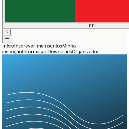
PT
Início
Inscrever-me
Inscritos
Minha
inscrição
Informação
Downloads
Organizador