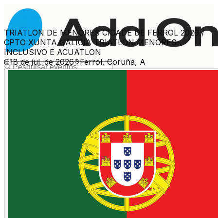
TRIATLON DE MENORES CIDADE DE FERROL 2026 /
CPTO XUNTA GALICIA TRIATLON MENORES-
INCLUSIVO E ACUATLON
18 de jul. de 2026
Ferrol, Coruña, A
Mais eventos