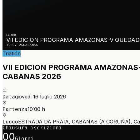
EVENTO
VII EDICION PROGRAMA AMAZONAS-V QUEDAD
16·07·26
CABANAS
Triatlón
VII EDICION PROGRAMA AMAZONAS
CABANAS 2026
giovedì 16 luglio 2026
Data
10:00 h
Partenza
ESTRADA DA PRAIA, CABANAS (A CORUÑA), Cab
Luogo
Chiusura iscrizioni
00
Giorni