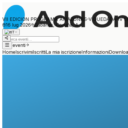
VII EDICION PROGRAMA AMAZONAS-V QUEDADA-IV 
16 lug 2026
Cabanas, Coruña, A
IT
Altri eventi
Home
Iscrivimi
Iscritti
La mia iscrizione
Informazioni
Downlo