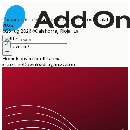
Campeonato de España de Duatlón Cros - Calahorra
2026
25 lug 2026
Calahorra, Rioja, La
IT
Altri eventi
Home
Iscrivimi
Iscritti
La mia
iscrizione
Download
Organizzatore