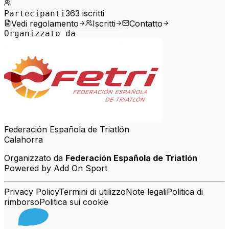
363
iscritti
Partecipanti
Vedi regolamento
Iscritti
Contatto
Organizzato da
Federación Española de Triatlón
Calahorra
Organizzato da
Federación Española de Triatlón
Powered by Add On Sport
Privacy Policy
Termini di utilizzo
Note legali
Politica di
rimborso
Politica sui cookie