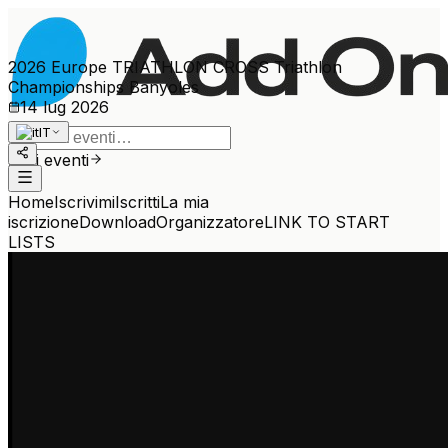
2026 Europe TRIATHLON CROSS Triathlon
Championships Banyoles
14 lug 2026
IT
Altri eventi
Home
Iscrivimi
Iscritti
La mia
iscrizione
Download
Organizzatore
LINK TO START
LISTS