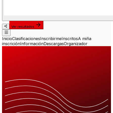
Ver resultados
Inicio
Clasificaciones
Inscribirme
Inscritos
A miña
inscrición
Información
Descargas
Organizador