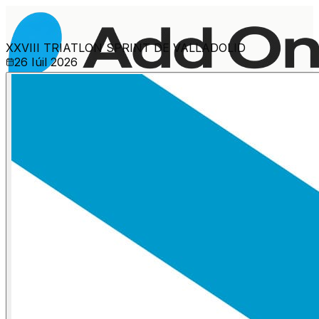
XXVIII TRIATLON SPRINT DE VALLADOLID
26 Iúil 2026
Máis eventos