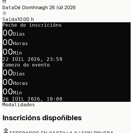
Dé Domhnaigh 26 Iúil 2026
Data
10:00 h
Saída
Peche de inscricións
00
Días
00
Horas
00
Min
22 IÚIL 2026, 23:59
Comezo do evento
00
Días
00
Horas
00
Min
26 IÚIL 2026, 10:00
Modalidades
Inscricións dispoñibles