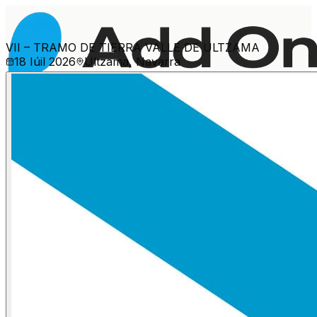
VII – TRAMO DE TIERRA VALLE DE ULTZAMA
18 Iúil 2026
Ultzama, Navarra
Máis eventos