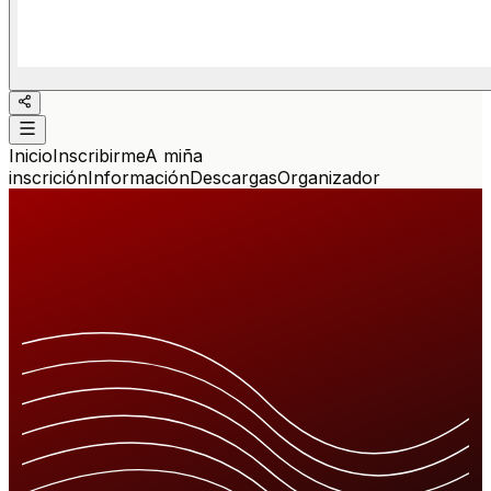
Inicio
Inscribirme
A miña
inscrición
Información
Descargas
Organizador