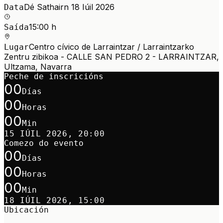
Dé Sathairn 18 Iúil 2026
Data
15:00 h
Saída
Centro cívico de Larraintzar / Larraintzarko
Lugar
Zentru zibikoa - CALLE SAN PEDRO 2 - LARRAINTZAR,
Ultzama, Navarra
Peche de inscricións
00
Días
00
Horas
00
Min
15 IÚIL 2026, 20:00
Comezo do evento
00
Días
00
Horas
00
Min
18 IÚIL 2026, 15:00
Ubicación