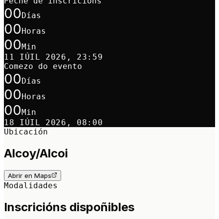
Peche de inscricións
00
Días
00
Horas
00
Min
11 IÚIL 2026, 23:59
Comezo do evento
00
Días
00
Horas
00
Min
18 IÚIL 2026, 08:00
Ubicación
Alcoy/Alcoi
Abrir en Maps
Modalidades
Inscricións dispoñibles