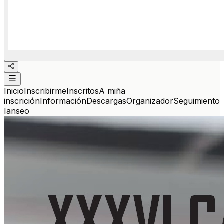
Inicio
Inscribirme
Inscritos
A miña
inscrición
Información
Descargas
Organizador
Seguimiento
Ianseo