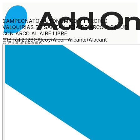
CAMPEONATO AUTONOMICO Y I TROFEO
VALQUIRIAS DE SANTA LUCÍA DE ARCO Y SALUD
CON ARCO AL AIRE LIBRE
18 Iúil 2026
Alcoy/Alcoi, Alicante/Alacant
Máis eventos