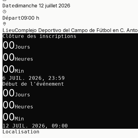
dimanche 12 juillet 2026
Date
09:00 h
Départ
Complejo Deportivo del Campo de Fútbol en C. Anton
Lieu
Clôture des inscriptions
00
Jours
00
Heures
00
Min
6 JUIL. 2026, 23:59
Début de l'événement
00
Jours
00
Heures
00
Min
12 JUIL. 2026, 09:00
Localisation