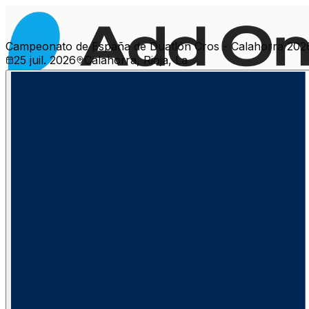
Campeonato de España de Duatlón Cros - Calahorra 202
25 juil. 2026
Calahorra, Rioja, La
Plus d'événements