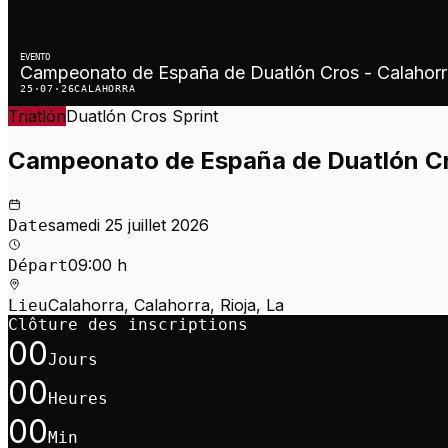
EVENTO
Campeonato de España de Duatlón Cros - Calahor
25·07·26
CALAHORRA
Triatlón
Duatlón Cros
Sprint
Campeonato de España de Duatlón Cr
samedi 25 juillet 2026
Date
09:00 h
Départ
Calahorra, Calahorra, Rioja, La
Lieu
Clôture des inscriptions
00
Jours
00
Heures
00
Min