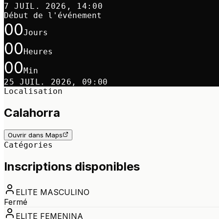
7 JUIL. 2026, 14:00
Début de l'événement
00
Jours
00
Heures
00
Min
25 JUIL. 2026, 09:00
Localisation
Calahorra
Ouvrir dans Maps
Catégories
Inscriptions disponibles
ELITE MASCULINO
Fermé
ELITE FEMENINA