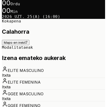
00
Ordu
00
Min
2026 UZT. 25(A) (16:00)
Kokapena
Calahorra
Maps-en ireki
Modalitataeak
Izena emateko aukerak
ELITE MASCULINO
Itxita
ELITE FEMENINA
Itxita
GGEE MASCULINO
Itxita
GGEE FEMENINO