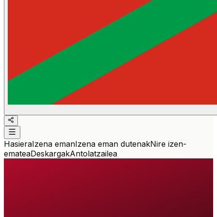
Hasiera
Izena eman
Izena eman dutenak
Nire izen-
ematea
Deskargak
Antolatzailea