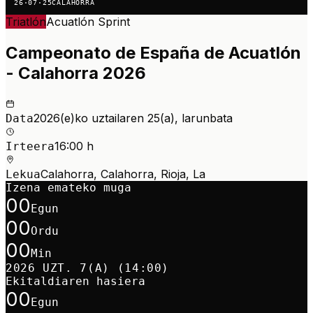
26·07·25
CALAHORRA
Triatlón
Acuatlón
Sprint
Campeonato de España de Acuatlón
- Calahorra 2026
2026(e)ko uztailaren 25(a), larunbata
Data
16:00 h
Irteera
Calahorra, Calahorra, Rioja, La
Lekua
Izena emateko muga
00
Egun
00
Ordu
00
Min
2026 UZT. 7(A) (14:00)
Ekitaldiaren hasiera
00
Egun