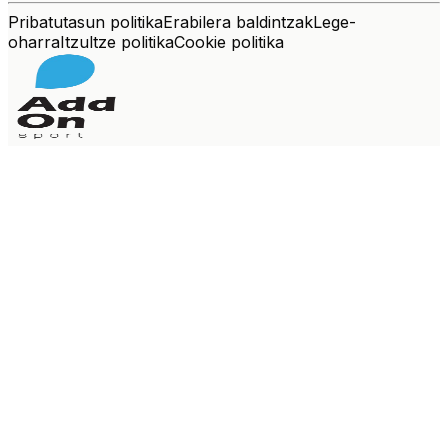
Pribatutasun politika
Erabilera baldintzak
Lege-
oharra
Itzultze politika
Cookie politika