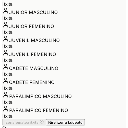
Itxita
JUNIOR MASCULINO
Itxita
JUNIOR FEMENINO
Itxita
JUVENIL MASCULINO
Itxita
JUVENIL FEMENINO
Itxita
CADETE MASCULINO
Itxita
CADETE FEMENINO
Itxita
PARALIMPICO MASCULINO
Itxita
PARALIMPICO FEMENINO
Itxita
Izena ematea itxita
Nire izena kudeatu