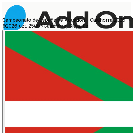
Campeonato de España de Acuatlón - Calahorra 2026
2026 uzt. 25(a)
Calahorra, Rioja, La
Ekitaldi gehiago