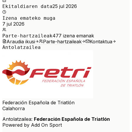
25 jul 2026
Ekitaldiaren data
Izena emateko muga
7 jul 2026
477
izena emanak
Parte-hartzaileak
Araudia ikusi
Parte-hartzaileak
Kontaktua
Antolatzailea
Federación Española de Triatlón
Calahorra
Antolatzailea:
Federación Española de Triatlón
Powered by Add On Sport