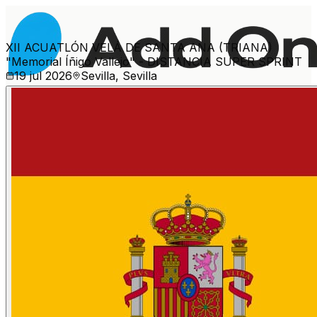
XII ACUATLÓN VELÁ DE SANTA ANA (TRIANA)
"Memorial Íñigo Vallejo" - DISTANCIA SUPER SPRINT
19 jul 2026
Sevilla, Sevilla
Ver más eventos