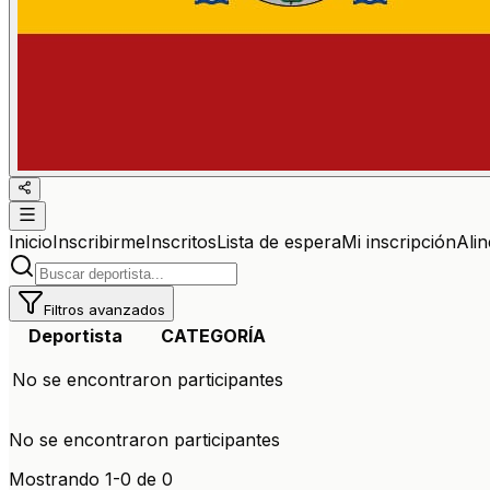
Inicio
Inscribirme
Inscritos
Lista de espera
Mi inscripción
Ali
Filtros avanzados
Deportista
CATEGORÍA
No se encontraron participantes
No se encontraron participantes
Mostrando
1
-
0
de
0