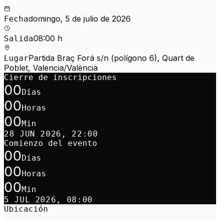
domingo, 5 de julio de 2026
Fecha
08:00 h
Salida
Partida Braç Forá s/n (polígono 6), Quart de
Lugar
Poblet, Valencia/València
Cierre de inscripciones
00
Días
00
Horas
00
Min
28 JUN 2026, 22:00
Comienzo del evento
00
Días
00
Horas
00
Min
5 JUL 2026, 08:00
Ubicación