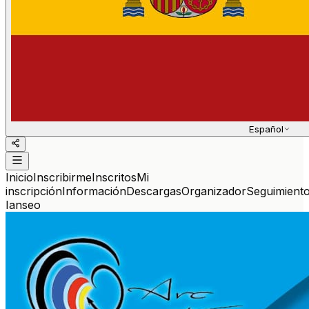
Español
Inicio
Inscribirme
Inscritos
Mi
inscripción
Información
Descargas
Organizador
Seguimient
Ianseo