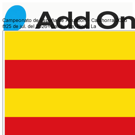
Campeonato de España de Acuatlón - Calahorra 2026
25 de jul. del 2026
Calahorra, Rioja, La
Més esdeveniments