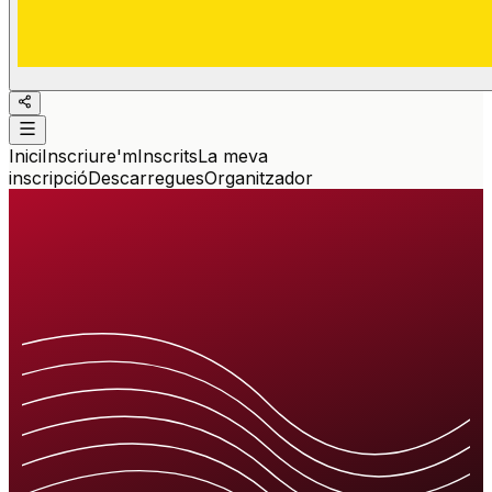
Inici
Inscriure'm
Inscrits
La meva
inscripció
Descarregues
Organitzador