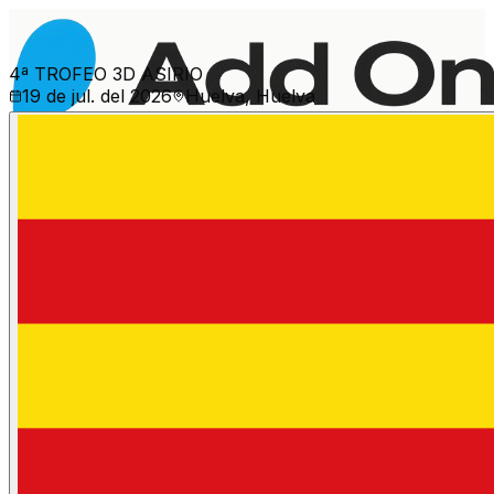
4ª TROFEO 3D ASIRIO
19 de jul. del 2026
Huelva, Huelva
Més esdeveniments